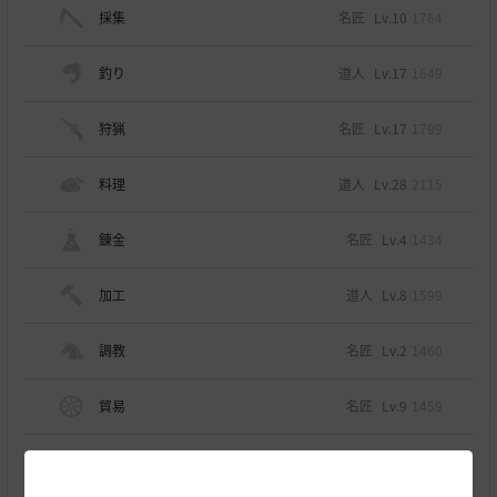
採集
名匠
Lv.10
1764
釣り
道人
Lv.17
1649
狩猟
名匠
Lv.17
1799
料理
道人
Lv.28
2115
錬金
名匠
Lv.4
1434
加工
道人
Lv.8
1599
調教
名匠
Lv.2
1460
貿易
名匠
Lv.9
1459
栽培
名匠
Lv.2
1424