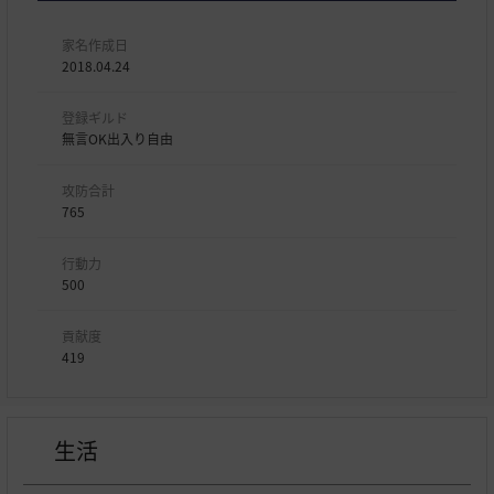
家名作成日
2018.04.24
登録ギルド
無言OK出入り自由
攻防合計
765
行動力
500
貢献度
419
生活