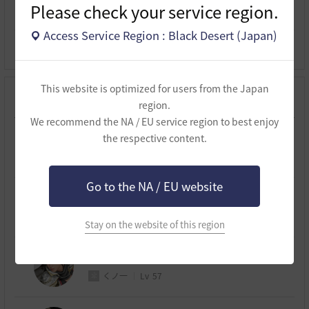
Please check your service region.
航海
職人
Lv.3
1379
Access Service Region : Black Desert (Japan)
交易
専門
Lv.6
0
This website is optimized for users from the Japan
作成したキャラクター
region.
We recommend the NA / EU service region to best enjoy
the respective content.
メスティス
代表キャラクター
ウィッチ
Lv
61
Go to the NA / EU website
vonSacris
ラン
Lv
59
Stay on the website of this region
DryNegroni
くノ一
Lv
57