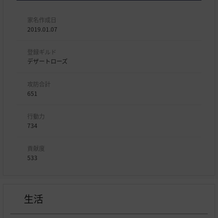
家名作成日
2019.01.07
登録ギルド
デザートローズ
攻防合計
651
行動力
734
貢献度
533
生活