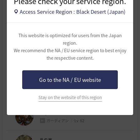
Please check your service region.
勝駒
代表キャラクター
Access Service Region : Black Desert (Japan)
ジャイアント
Lv
63
お腹痛くてごめん
This website is optimized for users from the Japan
リトルサマナー
Lv
60
region.
We recommend the NA / EU service region to best enjoy
the respective content.
凸FIANCEE凸
ミスティック
Lv
61
Go to the NA / EU website
凹隼凹
シャイ
Lv
61
Stay on the website of this region
Boyne
ガーディアン
Lv
62
乳危篤