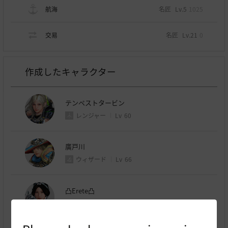
航海
名匠
Lv.5
1025
交易
名匠
Lv.21
0
作成したキャラクター
テンペストタービン
レンジャー
Lv
60
廣戸川
ウィザード
Lv
66
凸Erete凸
ラン
Lv
61