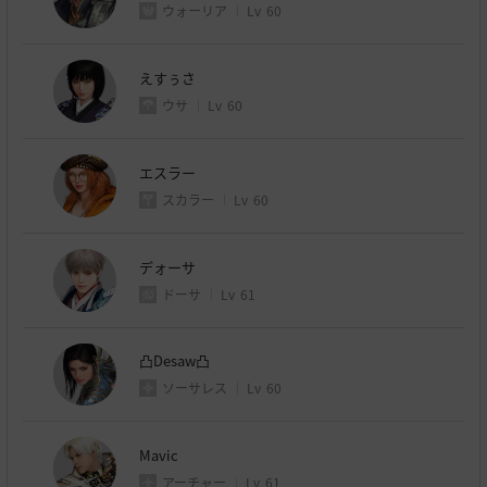
ウォーリア
Lv
60
えすぅさ
ウサ
Lv
60
エスラー
スカラー
Lv
60
デォーサ
ドーサ
Lv
61
凸Desaw凸
ソーサレス
Lv
60
Mavic
アーチャー
Lv
61