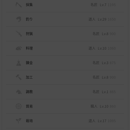
採集
名匠
Lv.7
1195
釣り
道人
Lv.29
1650
狩猟
名匠
Lv.8
900
料理
道人
Lv.10
1060
錬金
名匠
Lv.3
875
加工
名匠
Lv.8
900
調教
名匠
Lv.1
865
貿易
職人
Lv.10
860
栽培
道人
Lv.17
1095