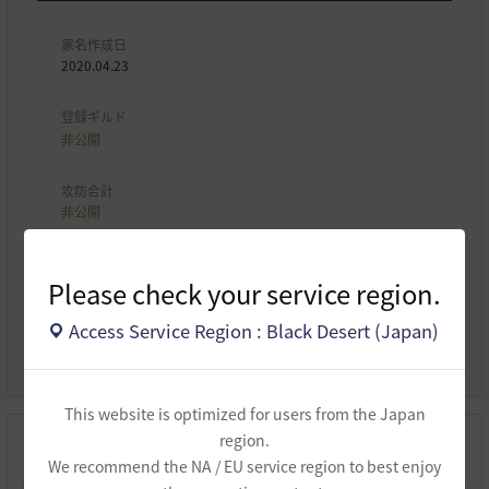
家名作成日
2020.04.23
登録ギルド
非公開
攻防合計
非公開
行動力
Please check your service region.
非公開
Access Service Region : Black Desert (Japan)
貢献度
非公開
This website is optimized for users from the Japan
region.
生活
We recommend the NA / EU service region to best enjoy