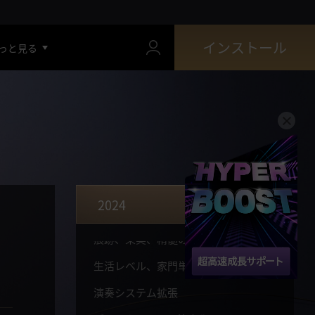
生活服およびアクセサリー、クロン石使用
インストール
っと見る
採集・釣り道具、家門単位統合
印章統合（お礼の印章）
ガーモス討伐依頼改善
船舶装備強化アイテム簡素化
デヴォレカリング
拠点戦改編
2024
古代のアンビル
痕跡、果実、精髄の簡素化
生活レベル、家門単位統合
演奏システム拡張