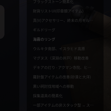
ブラックストーン簡素化
財貨リストUI(印章類アイテム)
真(V)アクセサリー、終末の月ギルドの支援
ギルドリーグ
海霧のリング
ウルキタ南部、イスラヒド高原
マグヌス（深淵の井戸）移動改善
デキアの灯り - アクマン寺院、ヒストリア廃墟
羅針盤アイテムの改善(砂漠と大洋)
黒い祠討伐地域への移動
採集道具の簡素化
一部アイテムの非スタック型 → スタック型への改善