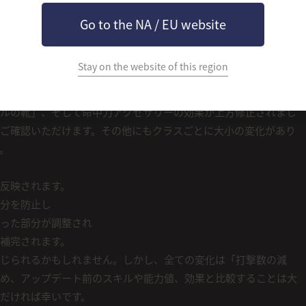
かれるクラスを選択できるように、クラス自体に過度に影響を受
ングにより影響を受けるように改善しました。
Go to the NA / EU website
キル命中補正値を変更しました。一部のクラスはアイテムの補助
、今回の機会にこのような部分も最小化を図りました。これによ
Stay on the website of this region
回避能力値は「クラスの特色を維持する範囲内」で調整し、残り
方向性を決められるように変更しました。
ルの靴」、そして命中力アクセサリーの効果が上方修正されまし
ご確認いただけます。その他にもクラスごとに大小の変化があり
。
反映されます。
分を防止し
った部分が調整され
補完されます。
じられるかもしれません。しかし、全ての変化は「打撃数の減
め、アップデート前のスキルや能力値、効果と比較することは大
だければ幸いです。