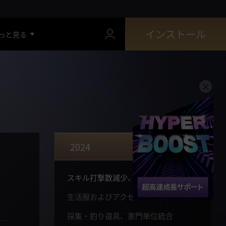
デキアの遺物、デキアの灯り2段階狩り場追加
デキアの灯り - 魔力水晶
インストール
っと見る
朝の国・都
調和の霊薬、キャンプ商店 - 聖殿（教会）バフ
ディクロダの遺物
上道房のドーサ登場
真(V)ブラックスター武器獲得
「セレンディア」、「カルフェオン」メイン依頼リニューアル：ジョルダインサーガ
2024
アトラクシオン、闇の狭間報酬改善
スキル打撃数減少、命中/被害減少/回避システム改編
生活服およびアクセサリー、クロン石使用
採集・釣り道具、家門単位統合