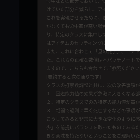
命中などの部分において、性能ではなく、惹
けていた部分を減らし、アイテムのセッティ
これを実現させるために、まず各クラスのス
がなくても命中率が高い場合がありましたが
り、特定のクラスに集中しすぎていた命中/
はアイテムのセッティングによってプレイの
また、これに合わせて「旦の籠手」、「アト
た。これらの正確な数値は本パッチノートで
ますので、こちらも合わせてご参照ください
[要約すると次の通りです]
クラスの打撃数調整と共に、次の改善事項が
１．回避能力値の効果が急激に大きくなる部
２．特定のクラスでのみ特定の能力値が高か
３．戦闘で過剰に早く死亡するなどの事項が
こうしてみると非常に大きな変化のように感
少」を前提にバランスを取ったものであるた
きな意味を持たないということをご理解いた