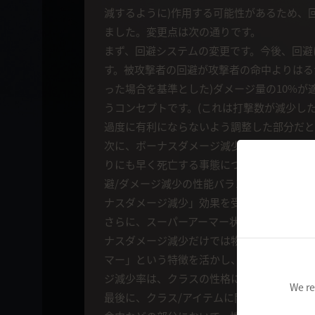
減するように)作用する可能性があるため、
ました。変更点は次の通りです。
まず、回避システムの変更です。今後、回避
す。被攻撃者の回避が攻撃者の命中よりはる
った場合を基準とした)ダメージ量の10%
うコンセプトです。(これは打撃数が減少し
過度に有利にならないよう調整した部分だと
次に、ボーナスダメージ減少システムの追加
りにも早く死亡する事態についてご意見をい
避/ダメージ減少の性能バランスを合わせる
ナスダメージ減少」効果を受けることができ
さらに、スーパーアーマー状態の時に受ける
ナスダメージ減少だけでは物足りないものの
マー」という特徴を活かし、ここぞという瞬
ジ減少率は、クラスの性格によって異なる部
We re
最後に、クラス/アイテムに関連する命中/