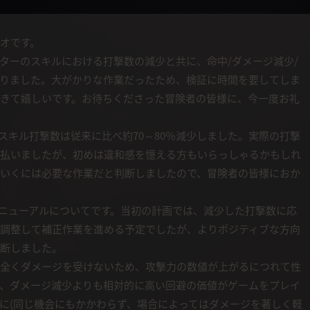
オです。
ターのスキルにおける打撃数の減少と共に、命中/ダメージ減少/
りました。大がかりな作業だったため、検証に時間を要してしま
きて嬉しいです。お待ちくださった冒険者の皆様に、今一度お礼
スキル打撃数は従来に比べ約70～80％減少しました。実際の打撃
払いましたが、初めは違和感を憶える方もいらっしゃるかもしれ
いくには必要な作業だと判断しましたので、冒険者の皆様におか
リニューアルについてです。当初の計画では、減少した打撃数に応
調整して補正作業を進める予定でしたが、よりポジティブな方向
断しました。
全くダメージを受けないため、攻撃力の数値が上がるにつれて性
、ダメージ減少よりも相対的に高い回避の価値がゲームをプレイ
に(同じ機会にもかかわらず、場合によってはダメージを著しく軽