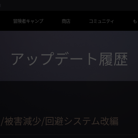
R
冒険者キャンプ
商店
コミュニティ
も
アップデート履歴
/被害減少/回避システム改編