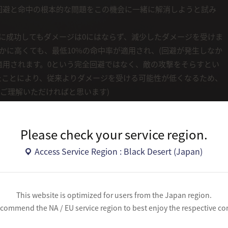
回避と命中の根本的な問題をこの機会に一緒に解消しようと試み
に成功してもダメージは0にはならず、減少したダメージを受けま
かに高くても、最低10%の命中率が適用され、(回避が発生しなか
が適用されます。0という完全回避ではなく、敵の攻撃をそらすとい
たことにより、従来よりダメージを受ける可能性が低くなるため、
ご理解いただければと思います)
です。現在、多くの冒険者の皆様からPvPでキャラクターがあま
ただいておりましたが、この機会に徹底的に調整することで回
Please check your service region.
ことを目指しました。これにより、防御力の数値に応じて「ボー
ます。
Access Service Region : Black Desert (Japan)
ダメージ量が減少します。全体的なバランスを考慮した際、ボー
、さらに上げれば過剰になる可能性があるため、「スーパーアー
間に効果的に活用できるようにする意図です。適用されるダメー
This website is optimized for users from the Japan region.
分も存在します。
commend the NA / EU service region to best enjoy the respective co
ダメージ減少/回避の変更です。要約すると、ダメージ減少と回避、