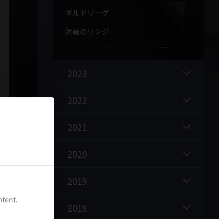
ギルドリーグ
海霧のリング
ウルキタ南部、イスラヒド高原
マグヌス（深淵の井戸）移動改善
2023
デキアの灯り - アクマン寺院、ヒストリア廃墟
2022
羅針盤アイテムの改善(砂漠と大洋)
黒い祠討伐地域への移動
2021
採集道具の簡素化
2020
一部アイテムの非スタック型 → スタック型への改善
2019
ヤーズの調合室（アイテム調合バッグ）
改良型ギルドガレー船
ntent.
2018
薔薇戦争