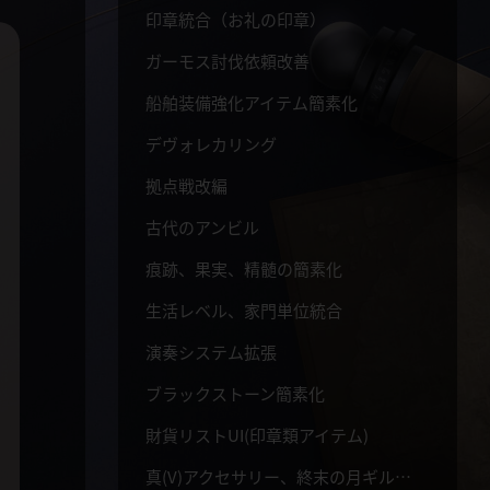
印章統合（お礼の印章）
ガーモス討伐依頼改善
船舶装備強化アイテム簡素化
デヴォレカリング
拠点戦改編
古代のアンビル
痕跡、果実、精髄の簡素化
生活レベル、家門単位統合
演奏システム拡張
ブラックストーン簡素化
財貨リストUI(印章類アイテム)
真(V)アクセサリー、終末の月ギルドの支援