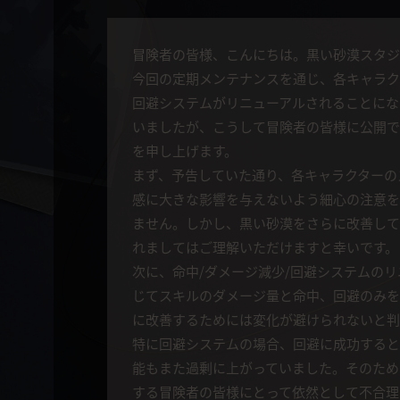
冒険者の皆様、こんにちは。黒い砂漠スタジ
今回の定期メンテナンスを通じ、各キャラク
回避システムがリニューアルされることにな
いましたが、こうして冒険者の皆様に公開で
を申し上げます。
まず、予告していた通り、各キャラクターの
感に大きな影響を与えないよう細心の注意を
ません。しかし、黒い砂漠をさらに改善して
れましてはご理解いただけますと幸いです。
次に、命中/ダメージ減少/回避システムの
じてスキルのダメージ量と命中、回避のみを
に改善するためには変化が避けられないと判
特に回避システムの場合、回避に成功すると
能もまた過剰に上がっていました。そのため
する冒険者の皆様にとって依然として不合理