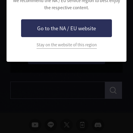
We recommend the NA / EU service region to best enjoy
the respective content.
[強化されていない段階のデ
渇望する亡者の箱
ヴォレカアクセサリー]
歪んだ亡者の箱
+0 デヴォレカイヤリング
沈黙する亡者の箱
+0 デヴォレカネックレス
泣き叫ぶ亡者の箱
+0 デヴォレカベルト
Go to the NA / EU website
+0 デヴォレカリング
※ この事項に関するアップデート以前に獲得したアイテムで
は、追加されたアイテムを獲得できません。
Stay on the website of this region
アップデートの詳細を確認する
検
索