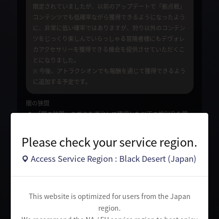
限定されていましたが、以前のアップデートで「拠点戦」
コンテンツでも低確率ながら獲得できるようになったよう
に、非常に低い確率ではありますが、狩り以外のコンテン
ツをじっくり楽しんでいらっしゃる冒険者様にもデヴォレ
カアクセサリーを獲得できる機会を提供させていただくこ
とになりました。
※ 今後、アトラクシオンでも報酬を通じて獲得できるよう
に追加する予定です。
闇の狭間
「闇の狭間」のボスを退治して獲得した以下の戦利品を開
封すると、非常に低い確率で「デヴォレカアクセサリー」を
獲得できるようになりました。
Please check your service region.
以下の戦利品箱にアイテムが追加されたことに伴い、獲得
Access Service Region : Black Desert (Japan)
可能な既存アイテムの確率も調整されました。
開封アイテム
追加アイテム
This website is optimized for users from the Japan
region.