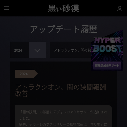
全
体
アップデート履歴
2024
アトラクシオン、闇の狭間報酬
改善
「闇の狭間」の報酬にデヴォレカアクセサリーが追加され
ました。
従来、デヴォレカアクセサリーの獲得場所は「狩り場」に