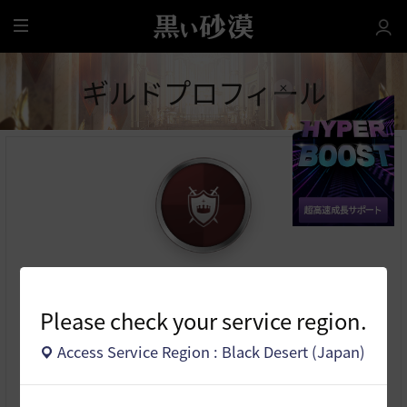
全
体
ギルドプロフィール
Vivace
Please check your service region.
ギルド作成日
2024.04.28
隊長
かくれんぼ教
Access Service Region : Black Desert (Japan)
メンバー
4
人
占領現況
なし