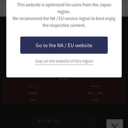
This website is optimized for users from the Japan
region.
We recommend the NA / EU service region to best enjoy
the respective content.
Pearl Abyssサービス利用規約
個人情報処理方針
Go to the NA / EU website
「黒い砂漠」サービス利用規約
「特定商取引法」及び「資金決済法」に基づく表記
ゲーム基本情報
運営会社
ファンコンテンツガイド
サポートセンター
Stay on the website of this region
クッキーポリシー
黒い砂漠
ジャンル
MMORPG
課金形態
基本プレイ無料
対象
全年齢
黒い砂漠 -
日本